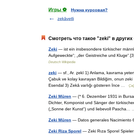
Игры ⚽
Нужна курсовая?
zekâvetli
Смотреть что такое "zeki" в других
Zeki
— ist ein insbesondere türkischer männl
Aufgeweckte“; „der Geistreiche und Kluge“.
Deutsch Wikipedia
zeki
— sf., Ar. ẕekī 1) Anlama, kavrama yete
Çabuk ve kolay kavrayan Bildiğim, onun zeki bi
Esendal 3) Zekâ varlığı gösteren İnce …
Çağ
Zeki Müren
— (* 6. Dezember 1931 in Bursa, 
Dichter, Komponist und Sänger der türkische
(„Sonne der Kunst“) und liebevoll Pascha
Zeki Müren
— Datos generales Nacimiento 
Zeki Riza Sporel
— Zeki Rıza Sporel Spieler