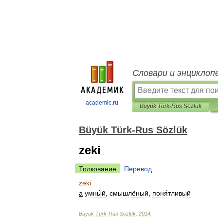
Словари и энциклоп
academic.ru
Büyük Türk-Rus Sözlük
Büyük Türk-Rus Sözlük
zeki
Толкование
Перевод
zeki
а
умны́й
,
смышлёный
,
поня́тливый
Büyük
Türk
-
Rus
Sözlük
.
2014
.