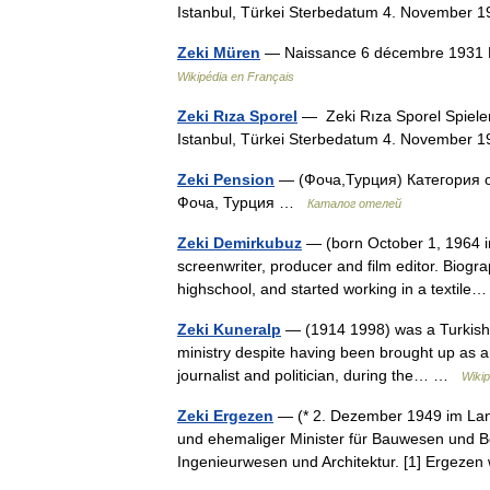
Istanbul, Türkei Sterbedatum 4. November 1
Zeki Müren
— Naissance 6 décembre 1931 Bu
Wikipédia en Français
Zeki Rıza Sporel
— Zeki Rıza Sporel Spieler
Istanbul, Türkei Sterbedatum 4. November
Zeki Pension
— (Фоча,Турция) Категория от
Фоча, Турция …
Каталог отелей
Zeki Demirkubuz
— (born October 1, 1964 in 
screenwriter, producer and film editor. Biog
highschool, and started working in a texti
Zeki Kuneralp
— (1914 1998) was a Turkish d
ministry despite having been brought up as an 
journalist and politician, during the… …
Wikip
Zeki Ergezen
— (* 2. Dezember 1949 im Landkre
und ehemaliger Minister für Bauwesen und Bes
Ingenieurwesen und Architektur. [1] Erge